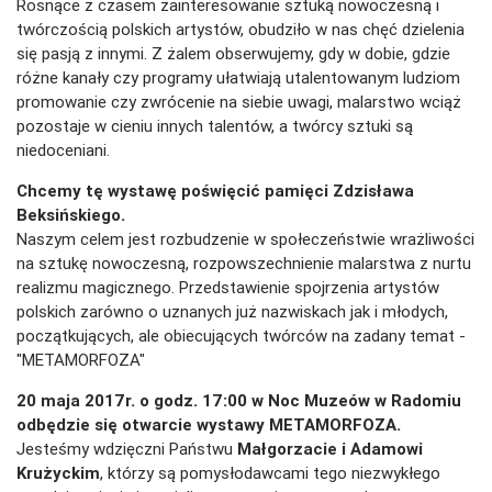
Rosnące z czasem zainteresowanie sztuką nowoczesną i
twórczością polskich artystów, obudziło w nas chęć dzielenia
się pasją z innymi. Z żalem obserwujemy, gdy w dobie, gdzie
różne kanały czy programy ułatwiają utalentowanym ludziom
promowanie czy zwrócenie na siebie uwagi, malarstwo wciąż
pozostaje w cieniu innych talentów, a twórcy sztuki są
niedoceniani.
Chcemy tę wystawę poświęcić pamięci Zdzisława
Beksińskiego.
Naszym celem jest rozbudzenie w społeczeństwie wrażliwości
na sztukę nowoczesną, rozpowszechnienie malarstwa z nurtu
realizmu magicznego. Przedstawienie spojrzenia artystów
polskich zarówno o uznanych już nazwiskach jak i młodych,
początkujących, ale obiecujących twórców na zadany temat -
"METAMORFOZA"
20 maja 2017r. o godz. 17:00 w Noc Muzeów w Radomiu
odbędzie się otwarcie wystawy METAMORFOZA.
Jesteśmy wdzięczni Państwu
Małgorzacie i Adamowi
Krużyckim
, którzy są pomysłodawcami tego niezwykłego