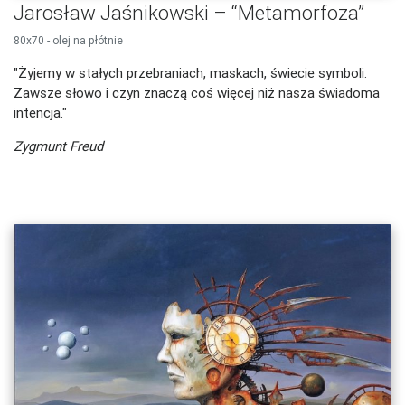
Jarosław Jaśnikowski – “Metamorfoza”
80x70 - olej na płótnie
"Żyje­my w stałych przeb­ra­niach, mas­kach, świecie sym­bo­li.
Zaw­sze słowo i czyn znaczą coś więcej niż nasza świado­ma
intencja."
Zygmunt Freud